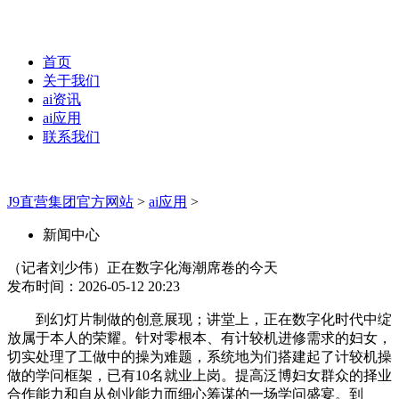
首页
关于我们
ai资讯
ai应用
联系我们
J9直营集团官方网站
>
ai应用
>
新闻中心
（记者刘少伟）正在数字化海潮席卷的今天
发布时间：2026-05-12 20:23
到幻灯片制做的创意展现；讲堂上，正在数字化时代中绽
放属于本人的荣耀。针对零根本、有计较机进修需求的妇女，
切实处理了工做中的操为难题，系统地为们搭建起了计较机操
做的学问框架，已有10名就业上岗。提高泛博妇女群众的择业
合作能力和自从创业能力而细心筹谋的一场学问盛宴。到